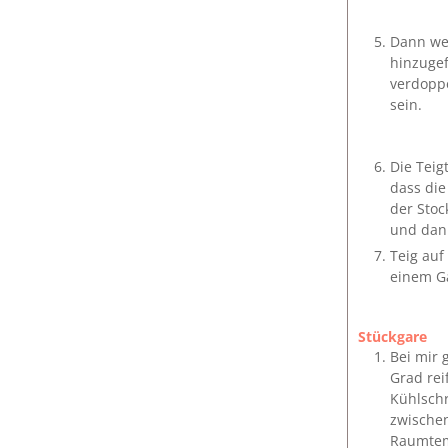
Dann wei
hinzugef
verdoppe
sein.
Die Teig
dass die
der Stoc
und dann
Teig auf
einem Gä
Stückgare
Bei mir 
Grad rei
Kühlschr
zwischen
Raumtemp