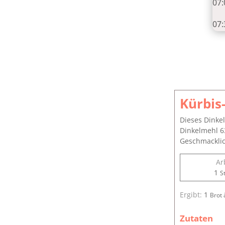
07:
07:
Kürbis
Dieses Dinke
Dinkelmehl 6
Geschmacklic
Ar
S
1
S
Ergibt:
1
Brot 
Zutaten