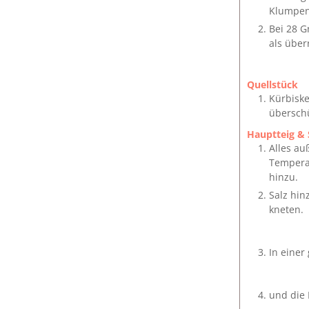
Klumpen
Bei 28 G
als überr
Quellstück
Kürbiske
übersch
Hauptteig & 
Alles au
Temperat
hinzu.
Salz hi
kneten.
In einer
und die 