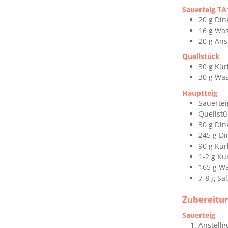
Sauerteig TA
20
g
Din
16
g
Was
20
g
Ans
Quellstück
30
g
Kür
30
g
Was
Hauptteig
Sauerte
Quellstü
30
g
Din
245
g
Di
90
g
Kür
1-2
g
Ku
165
g
Wa
7-8
g
Sal
Zubereitu
Sauerteig
Anstellg