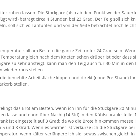
ter ruhen lassen. Die Stockgare (also ab dem Punkt wo der Sauert
ügt wird) beträgt circa 4 Stunden bei 23 Grad. Der Teig soll sich k
ln, soll sich voll anfühlen und von der Seite betrachtet noch leich
temperatur soll am Besten die ganze Zeit unter 24 Grad sein. Wen
 Temperatur gleich nach dem Kneten schon drüber ist oder dass 
kgare zu sehr ansteigt, kann man den Teig auch für 30 Min in den
 wieder raus stellen.
 die bemehlte Arbeitsfläche kippen und direkt (ohne Pre-Shape) fo
rkorb stellen.
gelingt das Brot am Besten, wenn ich ihn für die Stückgare 20 Minu
fen lasse und dann über Nacht (14 Std) in den Kühlschrank stelle.
ank ist eingestellt auf 3 Grad; da wo die Brote hinkommen messe 
 5 und 8 Grad. Wenn es wärmer ist verkürze ich die Stückgare bei
eratur, wenn kälter verlängere ich sie: sowas zwischen gleich in