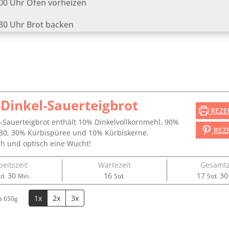
00 Uhr Ofen vorheizen
30 Uhr Brot backen
-Dinkel-Sauerteigbrot
REZE
l-Sauerteigbrot enthält 10% Dinkelvollkornmehl, 90%
REZ
30, 30% Kürbispüree und 10% Kürbiskerne.
h und optisch eine Wucht!
beitszeit
Wartezeit
Gesamtz
tunde
Minuten
Stunden
Stund
30
16
17
30
td.
Min.
Std.
Std.
1x
2x
3x
à 650g