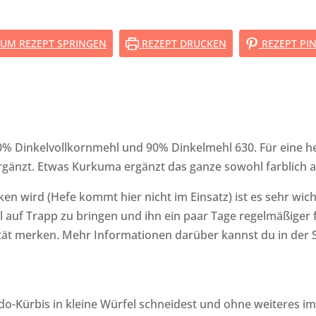
UM REZEPT SPRINGEN
REZEPT DRUCKEN
REZEPT PI
0% Dinkelvollkornmehl und 90% Dinkelmehl 630. Für eine he
gänzt. Etwas Kurkuma ergänzt das ganze sowohl farblich a
n wird (Hefe kommt hier nicht im Einsatz) ist es sehr wichti
l auf Trapp zu bringen und ihn ein paar Tage regelmäßiger f
ität merken. Mehr Informationen darüber kannst du in der 
o-Kürbis in kleine Würfel schneidest und ohne weiteres im