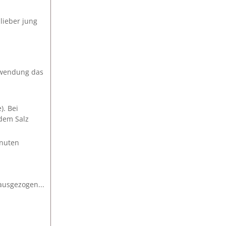
 lieber jung
erwendung das
). Bei
dem Salz
inuten
ausgezogen...