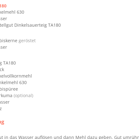
180
kelmehl 630
ser
tellgut Dinkelsauerteig TA180
biskerne
geröstet
ser
ig TA180
ck
kelvollkornmehl
nkelmehl 630
bispüree
rkuma
(optional)
sser
z
ng
ut in das Wasser auflösen und dann Mehl dazu geben. Gut umrühr