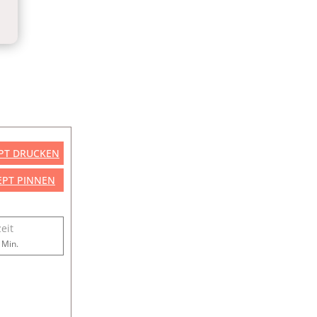
PT DRUCKEN
EPT PINNEN
eit
en
Minuten
Min.