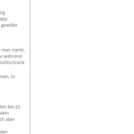
eig
napp
t gewölbt
n man merkt,
sie während
 Kühlschrank
rmen. In
ten bei 23
 Mein
ich aber
 den