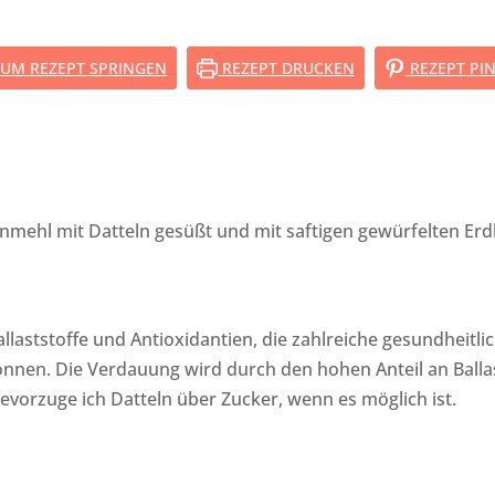
UM REZEPT SPRINGEN
REZEPT DRUCKEN
REZEPT PI
rnmehl mit Datteln gesüßt und mit saftigen gewürfelten Erd
allaststoffe und Antioxidantien, die zahlreiche gesundheitli
nen. Die Verdauung wird durch den hohen Anteil an Ballas
bevorzuge ich Datteln über Zucker, wenn es möglich ist.