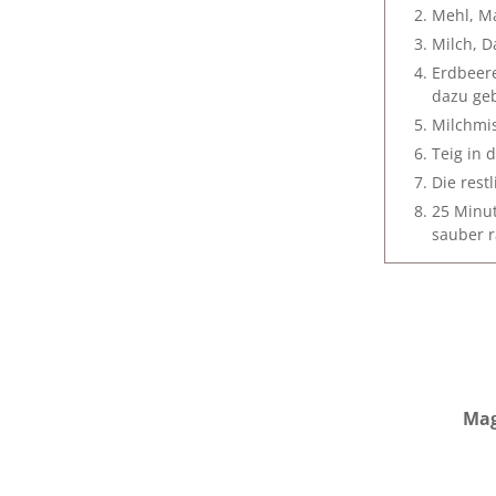
Mehl, M
Milch, D
Erdbeer
dazu geb
Milchmi
Teig in 
Die rest
25 Minut
sauber 
Mag