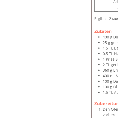
Ar
Ergibt:
12
Muf
Zutaten
400
g
Di
25
g
gem
1,5
TL
Ba
0,5
TL
N
1
Prise
S
2
TL
ger
360
g
Er
400
ml
M
100
g
Da
100
g
Öl
1,5
TL
Ap
Zubereitu
Den Ofen
vorberei