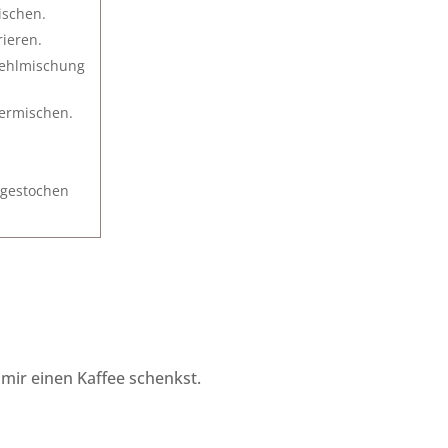
ischen.
rieren.
Mehlmischung
ermischen.
ngestochen
mir einen Kaffee schenkst.