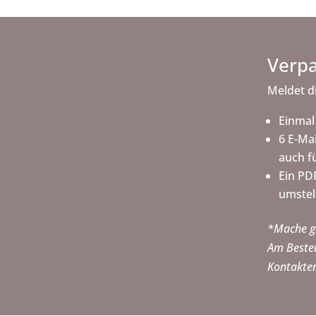
Verpa
Meldet d
Einmal
6 E-Ma
auch f
Ein PD
umstel
*Mache gl
Am Besten
Kontakten