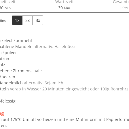
beitszeit
Wartezeit
Gesamtz
Minuten
Minuten
Stu
30
30
1
Min.
Min.
Std.
1x
2x
3x
fins
nkelvollkornmehl
ahlene Mandeln
alternativ: Haselnüsse
ckpulver
atron
alz
iebene Zitronenschale
dbeeren
andelmilch
alternativ: Sojamilch
tteln
vorab in Wasser 20 Minuten eingeweicht oder 100g Rohrohrz
felessig
ng
 auf 175°C Umluft vorheizen und eine Muffinform mit Papierform
ten.