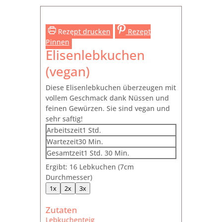
Rezept drucken
Rezept
Pinnen
Elisenlebkuchen
(vegan)
Diese Elisenlebkuchen überzeugen mit
vollem Geschmack dank Nüssen und
feinen Gewürzen. Sie sind vegan und
sehr saftig!
Stunde
Arbeitszeit
1
Std.
Minuten
Wartezeit
30
Min.
Stunde
Minuten
Gesamtzeit
1
Std.
30
Min.
Ergibt:
16
Lebkuchen (7cm
Durchmesser)
1x
2x
3x
Zutaten
Lebkuchenteig