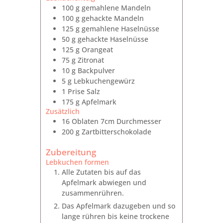
100
g
gemahlene Mandeln
100
g
gehackte Mandeln
125
g
gemahlene Haselnüsse
50
g
gehackte Haselnüsse
125
g
Orangeat
75
g
Zitronat
10
g
Backpulver
5
g
Lebkuchengewürz
1
Prise
Salz
175
g
Apfelmark
Zusätzlich
16
Oblaten
7cm Durchmesser
200
g
Zartbitterschokolade
Zubereitung
Lebkuchen formen
Alle Zutaten bis auf das
Apfelmark abwiegen und
zusammenrühren.
Das Apfelmark dazugeben und so
lange rühren bis keine trockene