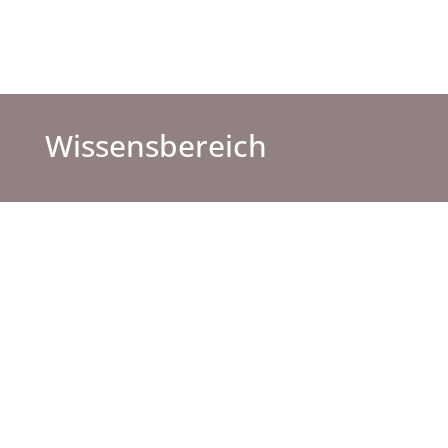
Wissensbereich
FAQ
Hier bekommst du Antworten zu häufig
gestellte Fragen zum Thema Brot backen
(Frequently Asked Questions).