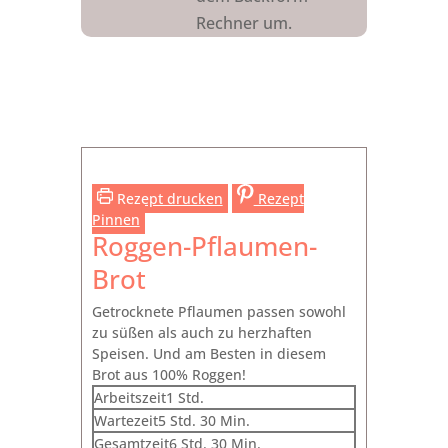
Rechner um.
Rezept drucken
Rezept
Pinnen
Roggen-Pflaumen-
Brot
Getrocknete Pflaumen passen sowohl
zu süßen als auch zu herzhaften
Speisen. Und am Besten in diesem
Brot aus 100% Roggen!
Stunde
Arbeitszeit
1
Std.
Stunden
Minuten
Wartezeit
5
Std.
30
Min.
Stunden
Minuten
Gesamtzeit
6
Std.
30
Min.