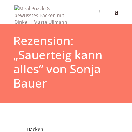
Rezension:
„Sauerteig kann
alles“ von Sonja
Bauer
Backen